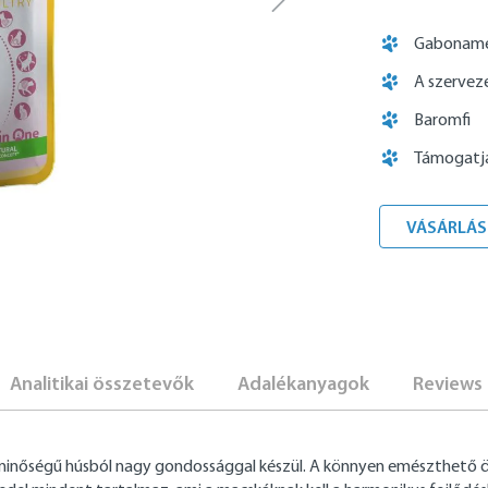
Gaboname
A szervez
Baromfi
Támogatja
VÁSÁRLÁS
Analitikai összetevők
Adalékanyagok
Reviews
minőségű húsból nagy gondossággal készül. A könnyen emészthető öss