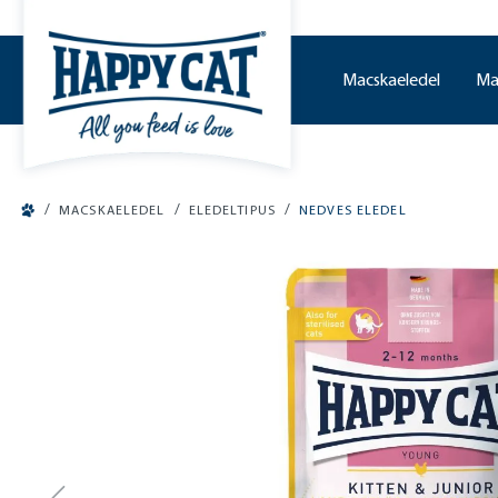
o main content
Macskaeledel
Ma
/
/
/
MACSKAELEDEL
ELEDELTIPUS
NEDVES ELEDEL