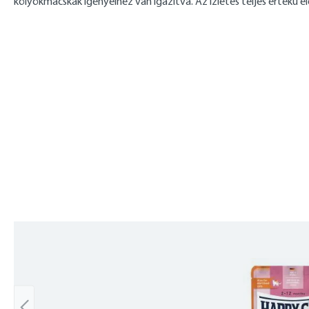
kölyökmacskák igényeihez van igazítva. Az ízletes teljes értékű e
Skip product gallery