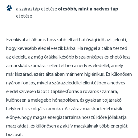
olcsóbb, mint a nedves táp
a száraztáp etetése
etetése
Ezenkívül a tálban is hosszabb eltarthatósági idő azt jelenti,
hogy kevesebb eledel veszik kárba. Ha reggel a tálba teszed
az eledelt, az még órákkal később is szalonképes és ehető lesz
a macskád számára - ellentétben a nedves eledellel, amely
már kiszárad, ezért általában már nem higiénikus. Ez különösen
nyáron fontos, mivel a szárazeledellel ellentétben a nedves
eledel szívesen látott táplálékforrás a rovarok számára,
különösen a melegebb hónapokban, és gyakran tojásrakó
helyként is szolgál számukra. A száraz macskaeledel másik
előnye, hogy magas energiatartalma hosszú időre jóllakatja
macskádat, és különösen az aktív macskáknak több energiát
biztosít.