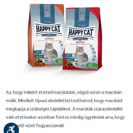
Az, hogy miként eteted macskádat, végső soron a macskán
múlik. Mindkét típusú eledellel biztosíthatod, hogy macskád
megkapja a szükséges táplálékot. A macskák szárazeledellel
való etetésekor azonban fontos mindig ügyelnünk arra, hogy
elegendő vizet fogyasszanak!
Show toolbar