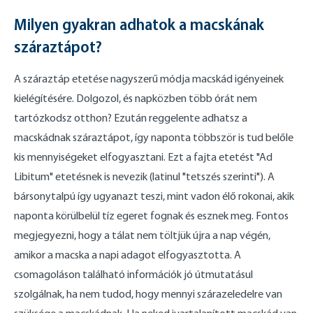
Milyen gyakran adhatok a macskának
száraztápot?
A száraztáp etetése nagyszerű módja macskád igényeinek
kielégítésére. Dolgozol, és napközben több órát nem
tartózkodsz otthon? Ezután reggelente adhatsz a
macskádnak száraztápot, így naponta többször is tud belőle
kis mennyiségeket elfogyasztani. Ezt a fajta etetést "Ad
Libitum" etetésnek is nevezik (latinul "tetszés szerinti"). A
bársonytalpú így ugyanazt teszi, mint vadon élő rokonai, akik
naponta körülbelül tíz egeret fognak és esznek meg. Fontos
megjegyezni, hogy a tálat nem töltjük újra a nap végén,
amikor a macska a napi adagot elfogyasztotta. A
csomagoláson található információk jó útmutatásul
szolgálnak, ha nem tudod, hogy mennyi szárazeledelre van