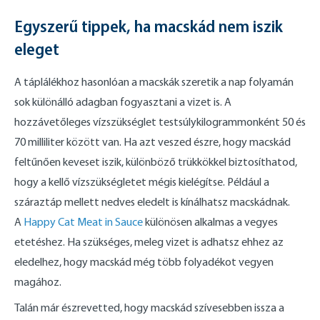
Egyszerű tippek, ha macskád nem iszik
eleget
A táplálékhoz hasonlóan a macskák szeretik a nap folyamán
sok különálló adagban fogyasztani a vizet is. A
hozzávetőleges vízszükséglet testsúlykilogrammonként 50 és
70 milliliter között van. Ha azt veszed észre, hogy macskád
feltűnően keveset iszik, különböző trükkökkel biztosíthatod,
hogy a kellő vízszükségletet mégis kielégítse. Például a
száraztáp mellett nedves eledelt is kínálhatsz macskádnak.
A
Happy Cat Meat in Sauce
különösen alkalmas a vegyes
etetéshez. Ha szükséges, meleg vizet is adhatsz ehhez az
eledelhez, hogy macskád még több folyadékot vegyen
magához.
Talán már észrevetted, hogy macskád szívesebben issza a