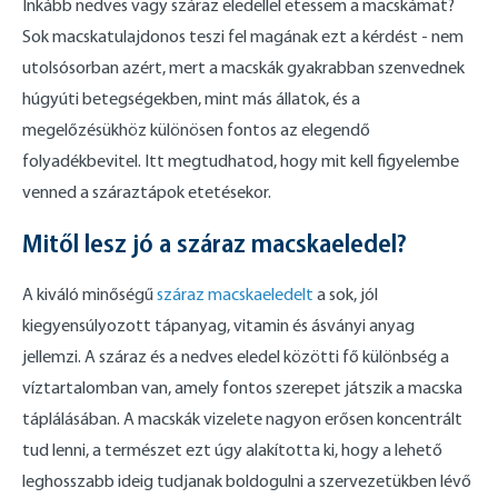
Inkább nedves vagy száraz eledellel etessem a macskámat?
Sok macskatulajdonos teszi fel magának ezt a kérdést - nem
utolsósorban azért, mert a macskák gyakrabban szenvednek
húgyúti betegségekben, mint más állatok, és a
megelőzésükhöz különösen fontos az elegendő
folyadékbevitel. Itt megtudhatod, hogy mit kell figyelembe
venned a száraztápok etetésekor.
Mitől lesz jó a száraz macskaeledel?
A kiváló minőségű
száraz macskaeledelt
a sok, jól
kiegyensúlyozott tápanyag, vitamin és ásványi anyag
jellemzi. A száraz és a nedves eledel közötti fő különbség a
víztartalomban van, amely fontos szerepet játszik a macska
táplálásában. A macskák vizelete nagyon erősen koncentrált
tud lenni, a természet ezt úgy alakította ki, hogy a lehető
leghosszabb ideig tudjanak boldogulni a szervezetükben lévő