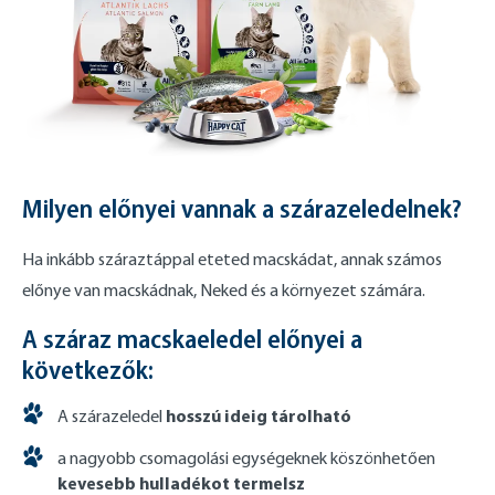
Milyen előnyei vannak a szárazeledelnek?
Ha inkább száraztáppal eteted macskádat, annak számos
előnye van macskádnak, Neked és a környezet számára.
A száraz macskaeledel előnyei a
következők:
hosszú ideig tárolható
A szárazeledel
a nagyobb csomagolási egységeknek köszönhetően
kevesebb hulladékot termelsz