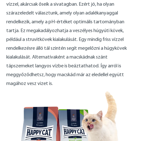
vízzel, akárcsak őseik a sivatagban. Ezért jó, ha olyan
szárazeledelt választunk, amely olyan adalékanyaggal
rendelkezik, amely a pH-értéket optimális tartományban
tartja. Ez megakadályozhatja a veszélyes húgyúti kövek,
például a struvitkövek kialakulását. Egy mindig friss vízzel
rendelkezésre álló tál szintén segít megelőzni a húgykövek
kialakulását. Alternatívaként a macskádnak szánt
tápszemeket langyos vízbe is beáztathatod. Így arról is
meggyőződhetsz, hogy macskád már az eledellel együtt
magához vesz vizet is.