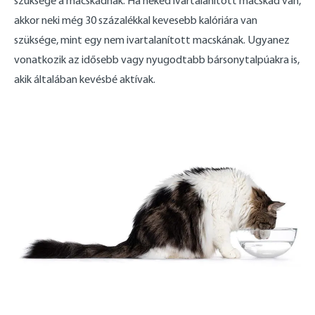
szüksége a macskádnak. Ha neked ivartalanított macskád van,
akkor neki még 30 százalékkal kevesebb kalóriára van
szüksége, mint egy nem ivartalanított macskának. Ugyanez
vonatkozik az idősebb vagy nyugodtabb bársonytalpúakra is,
akik általában kevésbé aktívak.