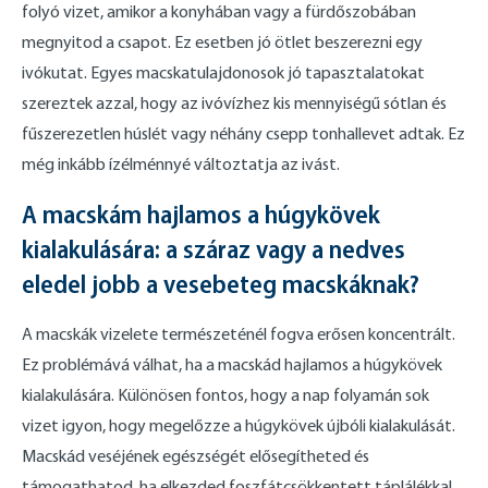
folyó vizet, amikor a konyhában vagy a fürdőszobában
megnyitod a csapot. Ez esetben jó ötlet beszerezni egy
ivókutat. Egyes macskatulajdonosok jó tapasztalatokat
szereztek azzal, hogy az ivóvízhez kis mennyiségű sótlan és
fűszerezetlen húslét vagy néhány csepp tonhallevet adtak. Ez
még inkább ízélménnyé változtatja az ivást.
A macskám hajlamos a húgykövek
kialakulására: a száraz vagy a nedves
eledel jobb a vesebeteg macskáknak?
A macskák vizelete természeténél fogva erősen koncentrált.
Ez problémává válhat, ha a macskád hajlamos a húgykövek
kialakulására. Különösen fontos, hogy a nap folyamán sok
vizet igyon, hogy megelőzze a húgykövek újbóli kialakulását.
Macskád veséjének egészségét elősegítheted és
támogathatod, ha elkezded foszfátcsökkentett táplálékkal