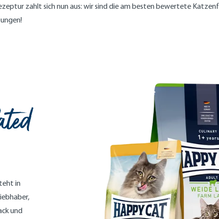
ezeptur zahlt sich nun aus: wir sind die am besten bewertete Katzenf
tungen!
ated
teht in
liebhaber,
ack und