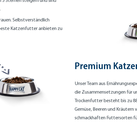
 5 Sternen steigern und sind
.
trauen. Selbstverständlich
 beste Katzenfutter anbieten zu
Premium Katzen
Unser Team aus Ernährungsexper
die Zusammensetzungen für un
Trockenfutter besteht bis zu 
Gemüse, Beeren und Kräutern v
schmackhaften Futtersorten fü