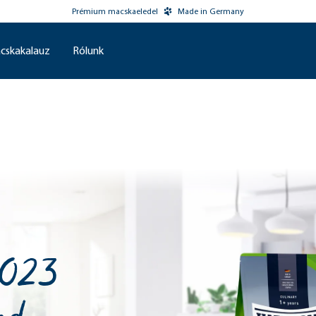
Prémium macskaeledel
Made in Germany
cskakalauz
Rólunk
2023