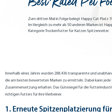
Best Rated Pet Fo
Zum dritten Mal in Folge belegt Happy Cat Platz 1!
Im Vergleich zu mehr als 50 anderen Marken ist Happ
Kategorie Trockenfutter für Katzen Spitzenreiter.
Innerhalb eines Jahres wurden 288.436 transparente und unabhä
die am besten bewerteten Marken zu ermitteln. Dabei kann jede 
Zusammensetzung erhalten. Das Gütesiegel für die Futterindustri
richtigen Futters für ihre Vierbeiner.
1. Erneute Spitzenplatzierung fü