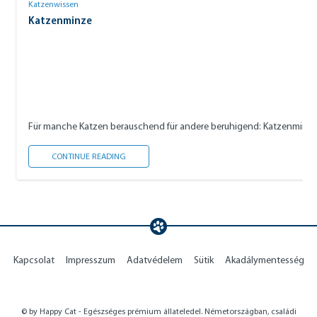
Katzenwissen
Katzenminze
Für manche Katzen berauschend für andere beruhigend: Katzenminze. Wi
KATZENMINZE
CONTINUE READING
Kapcsolat
Impresszum
Adatvédelem
Sütik
Akadálymentesség
© by Happy Cat - Egészséges prémium állateledel. Németországban, családi