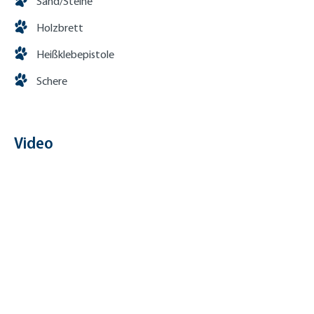
Sand/Steine
Holzbrett
Heißklebepistole
Schere
Video