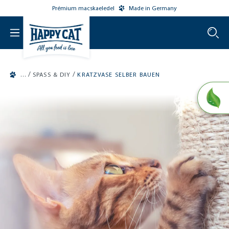
Prémium macskaeledel
Made in Germany
o main content
/
/
SPASS & DIY
KRATZVASE SELBER BAUEN