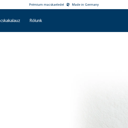
Prémium macskaeledel
Made in Germany
cskakalauz
Rólunk