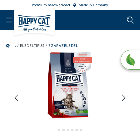
Prémium macskaeledel
Made in Germany
o main content
/
/
ELEDELTIPUS
SZÁRAZELEDEL