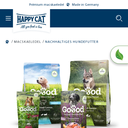
Prémium macskaeledel
Made in Germany
o main content
/
/
MACSKAELEDEL
NACHHALTIGES HUNDEFUTTER