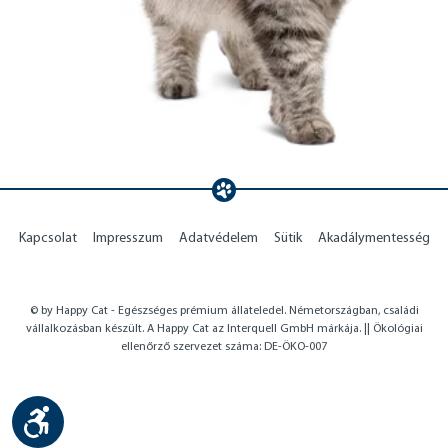
Kapcsolat
Impresszum
Adatvédelem
Sütik
Akadálymentesség
© by Happy Cat - Egészséges prémium állateledel. Németországban, családi
vállalkozásban készült. A Happy Cat az Interquell GmbH márkája. || Ökológiai
ellenőrző szervezet száma: DE-ÖKO-007
Show toolbar