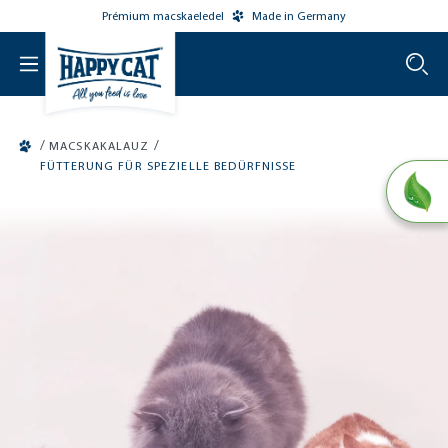
Prémium macskaeledel
Made in Germany
o main content
/
/
MACSKAKALAUZ
FÜTTERUNG FÜR SPEZIELLE BEDÜRFNISSE