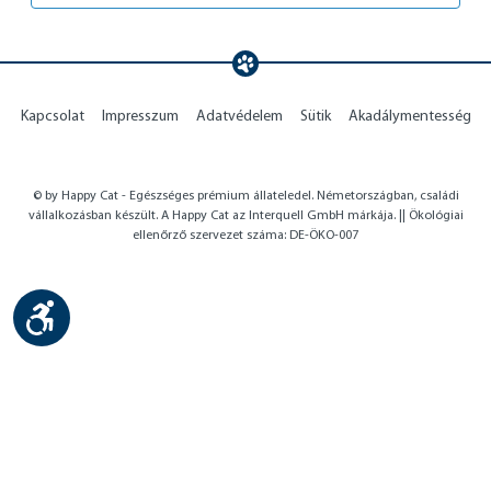
Kapcsolat
Impresszum
Adatvédelem
Sütik
Akadálymentesség
© by Happy Cat - Egészséges prémium állateledel. Németországban, családi
vállalkozásban készült. A Happy Cat az Interquell GmbH márkája. || Ökológiai
ellenőrző szervezet száma: DE-ÖKO-007
Show toolbar