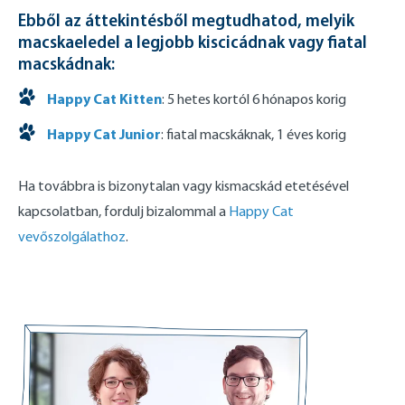
Ebből az áttekintésből megtudhatod, melyik
macskaeledel a legjobb kiscicádnak vagy fiatal
macskádnak:
Happy Cat Kitten
: 5 hetes kortól 6 hónapos korig
Happy Cat Junior
: fiatal macskáknak, 1 éves korig
Ha továbbra is bizonytalan vagy kismacskád etetésével
kapcsolatban, fordulj bizalommal a
Happy Cat
vevőszolgálathoz
.