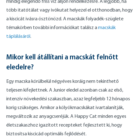
mindig elegendő friss víz álljon rendelkezésre. A legjobb, ha
több itatótálat vagy ivókutat helyezel el otthonodban, hogy
a kiscicát ivásra ösztönözd. A macskák folyadék-szüglete
témakörben további információkat találsz a
macskák
táplálásáról
.
Mikor kell átállítani a macskát felnőtt
eledelre?
Egy macska körülbelül négyéves koráig nem tekinthető
teljesen kifejlettnek. A Junior eledel azonban csak az első,
intenzív növekedési szakaszban, azaz legfeljebb 12 hónapos
korig szükséges. Amikor a kölyökmacskákat ivartalanítják,
megváltozik az anyagcseréjük. A Happy Cat minden egyes
életszakaszhoz igazított recepteket fejlesztett ki, hogy
biztosítsa kiscicád optimális fejlődését.