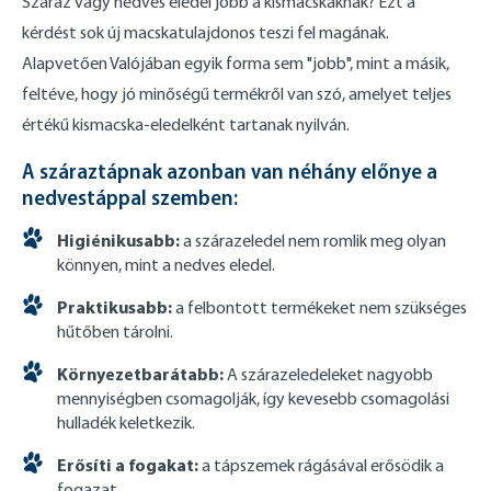
Száraz vagy nedves eledel jobb a kismacskáknak? Ezt a
kérdést sok új macskatulajdonos teszi fel magának.
Alapvetően Valójában egyik forma sem "jobb", mint a másik,
feltéve, hogy jó minőségű termékről van szó, amelyet teljes
értékű kismacska-eledelként tartanak nyilván.
A száraztápnak azonban van néhány előnye a
nedvestáppal szemben:
Higiénikusabb:
a szárazeledel nem romlik meg olyan
könnyen, mint a nedves eledel.
Praktikusabb:
a felbontott termékeket nem szükséges
hűtőben tárolni.
Környezetbarátabb:
A szárazeledeleket nagyobb
mennyiségben csomagolják, így kevesebb csomagolási
hulladék keletkezik.
Erősíti a fogakat:
a tápszemek rágásával erősödik a
fogazat.