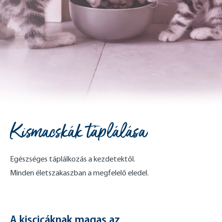
Kismacskák táplálása
Egészséges táplálkozás a kezdetektől.
Minden életszakaszban a megfelelő eledel.
A kiscicáknak magas az