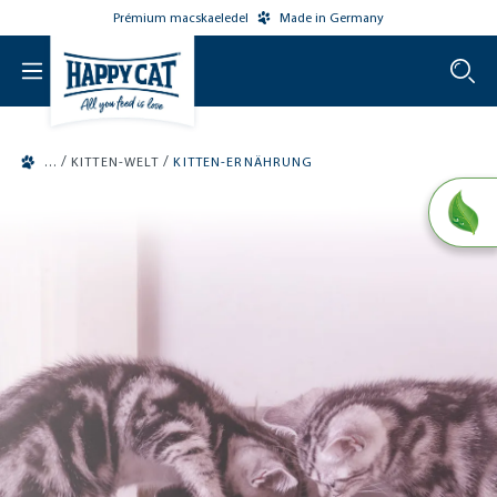
Prémium macskaeledel
Made in Germany
o main content
/
/
KITTEN-WELT
KITTEN-ERNÄHRUNG