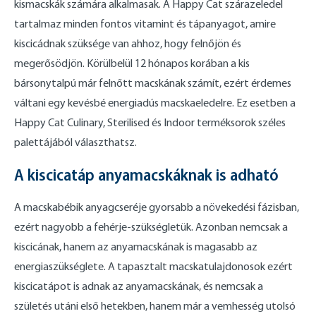
kismacskák számára alkalmasak. A Happy Cat szárazeledel
tartalmaz minden fontos vitamint és tápanyagot, amire
kiscicádnak szüksége van ahhoz, hogy felnőjön és
megerősödjön. Körülbelül 12 hónapos korában a kis
bársonytalpú már felnőtt macskának számít, ezért érdemes
váltani egy kevésbé energiadús macskaeledelre. Ez esetben a
Happy Cat Culinary, Sterilised és Indoor terméksorok széles
palettájából választhatsz.
A kiscicatáp anyamacskáknak is adható
A macskabébik anyagcseréje gyorsabb a növekedési fázisban,
ezért nagyobb a fehérje-szükségletük. Azonban nemcsak a
kiscicának, hanem az anyamacskának is magasabb az
energiaszükséglete. A tapasztalt macskatulajdonosok ezért
kiscicatápot is adnak az anyamacskának, és nemcsak a
születés utáni első hetekben, hanem már a vemhesség utolsó