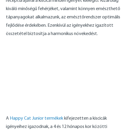
receptúrájával a kiscica minden igényét kielégíti. Kizárólag
kiváló minőségű fehérjéket, valamint könnyen emészthető
tápanyagokat alkalmazunk, az emésztőrendszer optimális
fejlődése érdekében. Ezenkívül az igényekhez igazított
összetétel biztosítja a harmonikus növekedést.
A
Happy Cat Junior termékek
kifejezetten a kiscicák
igényeihez igazodnak, a 4 és 12 hónapos kor közötti