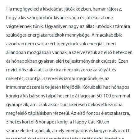
Ha megfigyeled a kiscicádat játék közben, hamar rájössz,
hogy a kis szőrgombóc kíváncsisága és játékösztöne
végtelennek tűnik. Ugyanilyen nagy az állati utódok számára
szükséges energiatartalékok mennyisége. A macskabébik
azonban nem csak azért igényelnek sok energiát, mert
állandóan mozgásban vannak: a szervezetük az első hetekben
és hónapokban gyakran eléri teljesítményének csúcsát. Ezen
rövid időszak alatt a kiscica megsokszorozza súlyát és
méretét, csontjai, szervei és izmai megnőnek, és az
immunrendszere is teljesen kifejlődik. Körülbelül hat hónapos
koráig a kis bársonytalpú hetente átlagosan 50-100 grammal
gyarapszik, ami csak akkor tud sikeresen bekövetkezni, ha
megfelelő táplálásban részesül. Az első fontos életszakaszra,
5 hetes kortól 6 hónapos korig, a Happy Cat Kitten
szárazeledelt ajánljuk, amely energiadús és kiegyensúlyozott