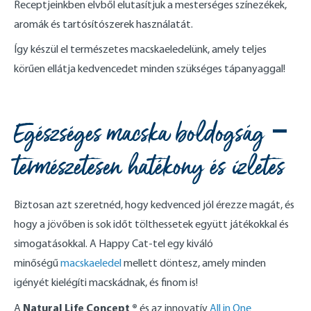
Receptjeinkben elvből elutasítjuk a mesterséges színezékek,
aromák és tartósítószerek használatát.
Így készül el természetes macskaeledelünk, amely teljes
körűen ellátja kedvencedet minden szükséges tápanyaggal!
Egészséges macska boldogság –
természetesen hatékony és ízletes
Biztosan azt szeretnéd, hogy kedvenced jól érezze magát, és
hogy a jövőben is sok időt tölthessetek együtt játékokkal és
simogatásokkal. A Happy Cat-tel egy kiváló
minőségű
macskaeledel
mellett döntesz, amely minden
igényét kielégíti macskádnak, és finom is!
Natural Life Concept ®
A
és az innovatív
All in One