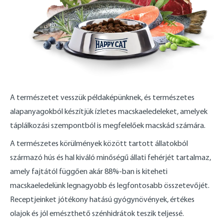
A természetet vesszük példaképünknek, és természetes
alapanyagokból készítjük ízletes macskaeledeleket, amelyek
táplálkozási szempontból is megfelelőek macskád számára.
A természetes körülmények között tartott állatokból
származó hús és hal kiváló minőségű állati fehérjét tartalmaz,
amely fajtától függően akár 88%-ban is kiteheti
macskaeledelünk legnagyobb és legfontosabb összetevőjét.
Receptjeinket jótékony hatású gyógynövények, értékes
olajok és jól emészthető szénhidrátok teszik teljessé.