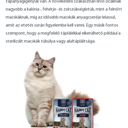
tápanyagigényük van. A növekedési szakaszban lévő cicáknak
nagyobb a kalória-, fehérje- és zsírszükségletük, mint a felnőtt
macskáknak, míg az idősebb macskák anyagcseréje lelassul,
amit az etetés során figyelembe kell venni. Egy másik fontos
szempont, hogy a megfelelő táplálékkal elkerülhető például a
sterilizált macskák túlsúlya vagy alultápláltsága.