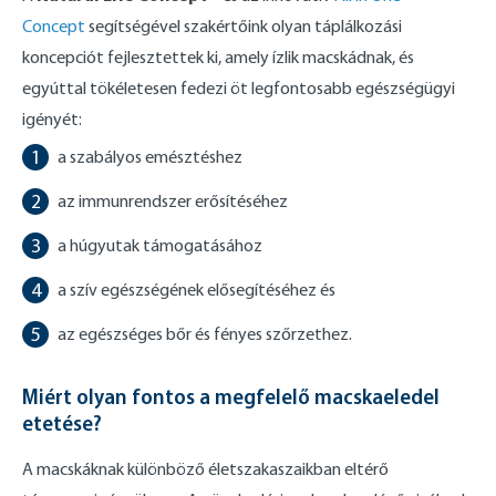
Concept
segítségével szakértőink olyan táplálkozási
koncepciót fejlesztettek ki, amely ízlik macskádnak, és
egyúttal tökéletesen fedezi öt legfontosabb egészségügyi
igényét:
a szabályos emésztéshez
az immunrendszer erősítéséhez
a húgyutak támogatásához
a szív egészségének elősegítéséhez és
az egészséges bőr és fényes szőrzethez.
Miért olyan fontos a megfelelő macskaeledel
etetése?
A macskáknak különböző életszakaszaikban eltérő