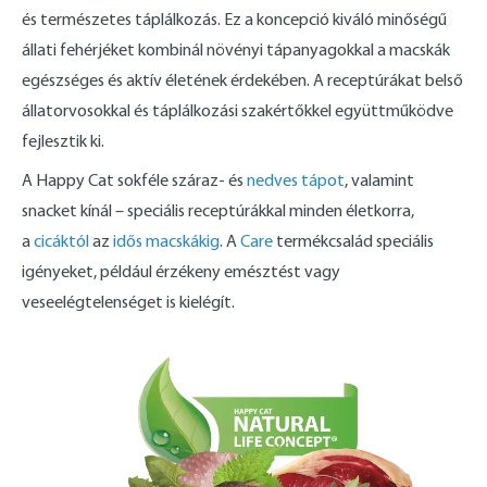
és természetes táplálkozás. Ez a koncepció kiváló minőségű
állati fehérjéket kombinál növényi tápanyagokkal a macskák
egészséges és aktív életének érdekében. A receptúrákat belső
állatorvosokkal és táplálkozási szakértőkkel együttműködve
fejlesztik ki.
A Happy Cat sokféle száraz- és
nedves tápot
, valamint
snacket kínál – speciális receptúrákkal minden életkorra,
a
cicáktól
az
idős macskákig
. A
Care
termékcsalád speciális
igényeket, például érzékeny emésztést vagy
veseelégtelenséget is kielégít.