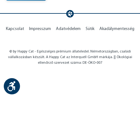
Kapcsolat
Impresszum
Adatvédelem
Sütik
Akadálymentesség
© by Happy Cat - Egészséges prémium állateledel. Németországban, családi
vállalkozásban készült. A Happy Cat az Interquell GmbH márkája. || Ökológiai
ellenőrző szervezet száma: DE-ÖKO-007
Show toolbar