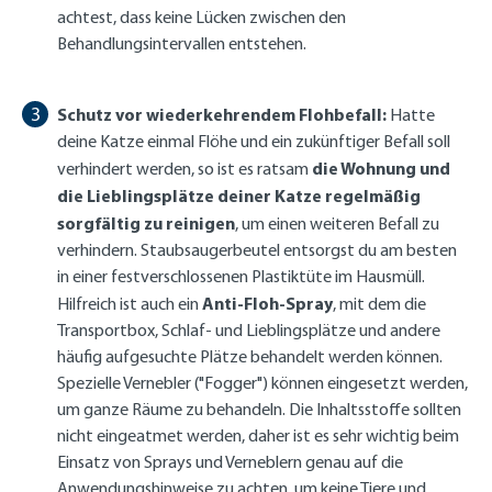
achtest, dass keine Lücken zwischen den
Behandlungsintervallen entstehen.
Schutz vor wiederkehrendem Flohbefall:
Hatte
deine Katze einmal Flöhe und ein zukünftiger Befall soll
die Wohnung und
verhindert werden, so ist es ratsam
die Lieblingsplätze deiner Katze regelmäßig
sorgfältig zu reinigen
, um einen weiteren Befall zu
verhindern. Staubsaugerbeutel entsorgst du am besten
in einer festverschlossenen Plastiktüte im Hausmüll.
Anti-Floh-Spray
Hilfreich ist auch ein
, mit dem die
Transportbox, Schlaf- und Lieblingsplätze und andere
häufig aufgesuchte Plätze behandelt werden können.
Spezielle Vernebler ("Fogger") können eingesetzt werden,
um ganze Räume zu behandeln. Die Inhaltsstoffe sollten
nicht eingeatmet werden, daher ist es sehr wichtig beim
Einsatz von Sprays und Verneblern genau auf die
Anwendungshinweise zu achten, um keine Tiere und