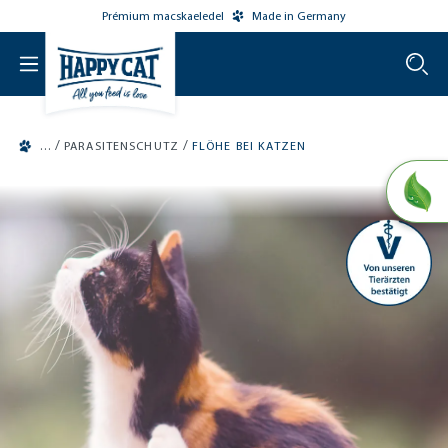
Prémium macskaeledel
Made in Germany
o main content
/
/
PARASITENSCHUTZ
FLÖHE BEI KATZEN