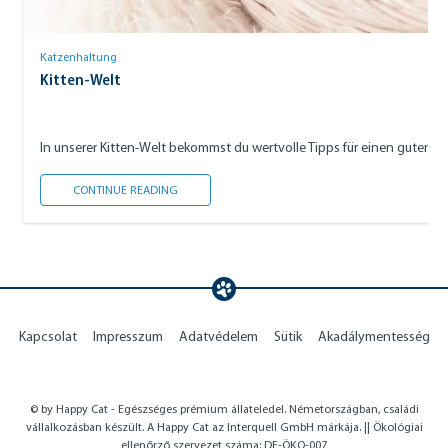
Katzenhaltung
Kitten-Welt
In unserer Kitten-Welt bekommst du wertvolle Tipps für einen guten S
KITTEN-WELT
CONTINUE READING
Kapcsolat
Impresszum
Adatvédelem
Sütik
Akadálymentesség
© by Happy Cat - Egészséges prémium állateledel. Németországban, családi
vállalkozásban készült. A Happy Cat az Interquell GmbH márkája. || Ökológiai
ellenőrző szervezet száma: DE-ÖKO-007