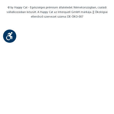
© by Happy Cat - Egészséges prémium állateledel. Németországban, családi
vállalkozásban készült. A Happy Cat az Interquell GmbH márkája. || Ökológiai
ellenőrző szervezet száma: DE-ÖKO-007
Show toolbar