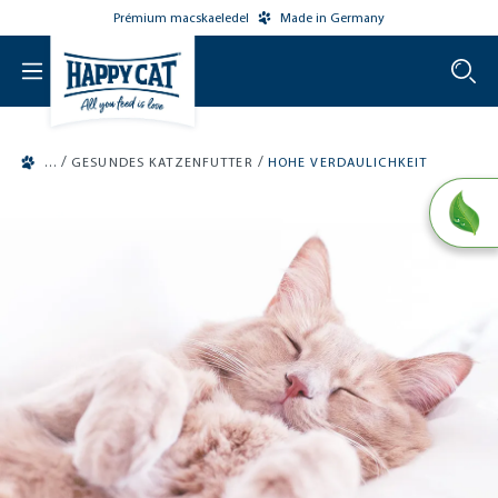
Prémium macskaeledel
Made in Germany
o main content
/
/
GESUNDES KATZENFUTTER
HOHE VERDAULICHKEIT