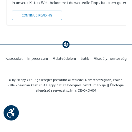
In unserer Kitten-Welt bekommst du wertvolle Tipps für einen guten S
KITTEN-WELT
CONTINUE READING
Kapcsolat
Impresszum
Adatvédelem
Sütik
Akadálymentesség
© by Happy Cat - Egészséges prémium állateledel. Németországban, családi
vállalkozásban készült. A Happy Cat az Interquell GmbH márkája. || Ökológiai
ellenőrző szervezet száma: DE-ÖKO-007
Show toolbar