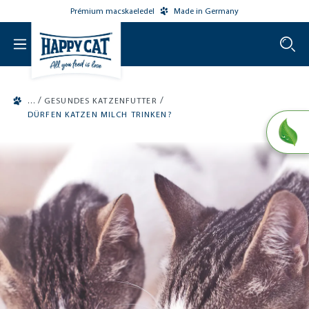
Prémium macskaeledel
Made in Germany
o main content
/
/
GESUNDES KATZENFUTTER
DÜRFEN KATZEN MILCH TRINKEN?