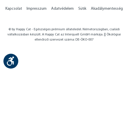
Kapcsolat
Impresszum
Adatvédelem
Sütik
Akadálymentesség
© by Happy Cat - Egészséges prémium állateledel. Németországban, családi
vállalkozásban készült. A Happy Cat az Interquell GmbH márkája. || Ökológiai
ellenőrző szervezet száma: DE-ÖKO-007
Show toolbar