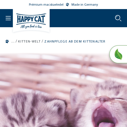
Prémium macskaeledel
Made in Germany
o main content
/
/
KITTEN-WELT
ZAHNPFLEGE AB DEM KITTENALTER